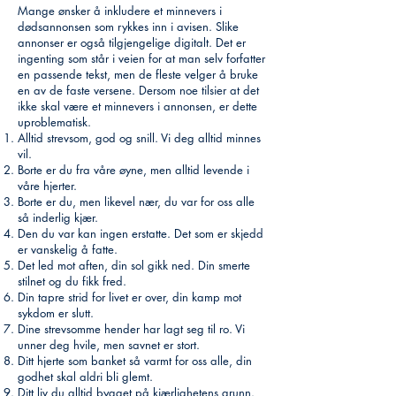
Mange ønsker å inkludere et minnevers i
dødsannonsen som rykkes inn i avisen. Slike
annonser er også tilgjengelige digitalt. Det er
ingenting som står i veien for at man selv forfatter
en passende tekst, men de fleste velger å bruke
en av de faste versene. Dersom noe tilsier at det
ikke skal være et minnevers i annonsen, er dette
uproblematisk.
Alltid strevsom, god og snill. Vi deg alltid minnes
vil.
Borte er du fra våre øyne, men alltid levende i
våre hjerter.
Borte er du, men likevel nær, du var for oss alle
så inderlig kjær.
Den du var kan ingen erstatte. Det som er skjedd
er vanskelig å fatte.
Det led mot aften, din sol gikk ned. Din smerte
stilnet og du fikk fred.
Din tapre strid for livet er over, din kamp mot
sykdom er slutt.
Dine strevsomme hender har lagt seg til ro. Vi
unner deg hvile, men savnet er stort.
Ditt hjerte som banket så varmt for oss alle, din
godhet skal aldri bli glemt.
Ditt liv du alltid bygget på kjærlighetens grunn.